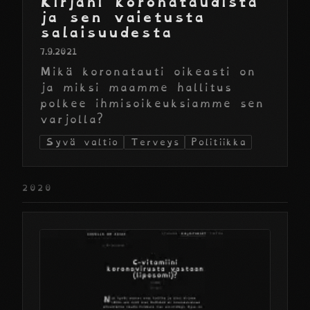
Kirjani koronataudista
ja sen vaietusta
salaisuudesta
7.9.2021
Mikä koronatauti oikeasti on
ja miksi maamme hallitus
polkee ihmisoikeuksiamme sen
varjolla?
Syvä valtio
Terveys
Politiikka
2020