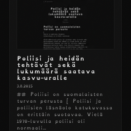
Poliisi ja heidän
tehtävät sekä
lukumäärä saatava
kasvu-uralle
3.8.2015
## Poliisi on suomalaisten
turvan perusta [ Poliisi ja
poliisien läsnäolo katukuvassa
on erittäin suotavaa. Vielä
1970-luvulla poliisi oli
normaali...