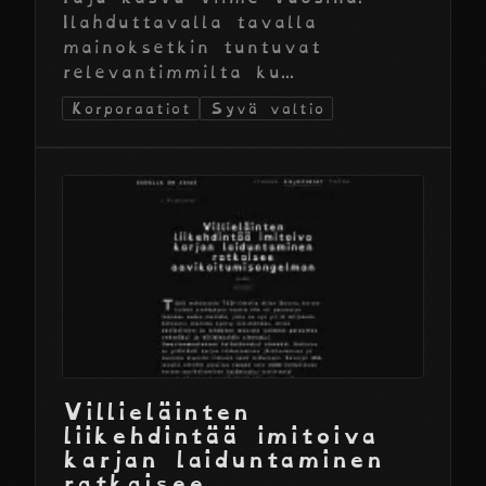
Ilahduttavalla tavalla
mainoksetkin tuntuvat
relevantimmilta ku...
Korporaatiot
Syvä valtio
Villieläinten
liikehdintää imitoiva
karjan laiduntaminen
ratkaisee