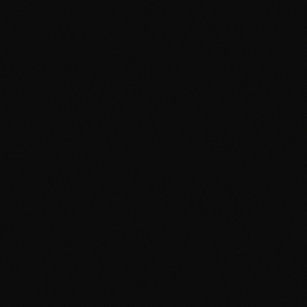
Glyfosaatti, GMO ja
elintarviketurvallisuus
ovat taas uutisissa
25.6.2011
# Glyfosaatti ja GMO,
Monsanto taas asialla
Glyfosaatti on myrkky
kasveille ja ihmisille **Erkki
Holma** kirjoitti Koneviesti-
lehdessä jo 25.11.200...
Ekologia
Korporaatiot
Terveys