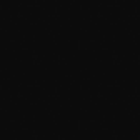
Suomen markan taru
on pian loppu
6.12.2011
# Markka in memoriam
Suomen markka kuolee 29.2.2012
Markka on vanha
eurooppalainen jalometallinen
painomitta, ja latinalaisessa
muodossa se on marc...
Talous
Syvä valtio