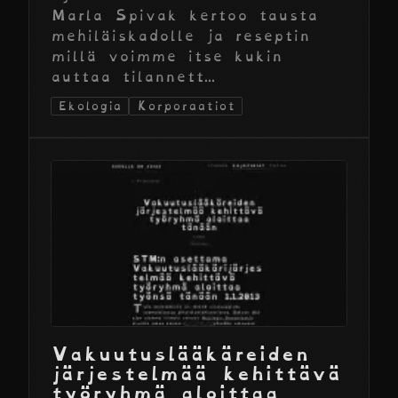
Marla Spivak kertoo tausta
mehiläiskadolle ja reseptin
millä voimme itse kukin
auttaa tilannett...
Ekologia
Korporaatiot
Vakuutuslääkäreiden
järjestelmää kehittävä
työryhmä aloittaa