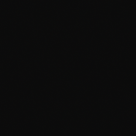
Nälkä on
lopetettavissa
aktiivisilla toimilla
13.6.2011
# **Worldwatch Instituten
_Maailman Tila 2011_ -julkaisu
esittää maatalousinnovaatiot
avaintekijäksi vähentämään
köyhyyttä ja vakauttamaan