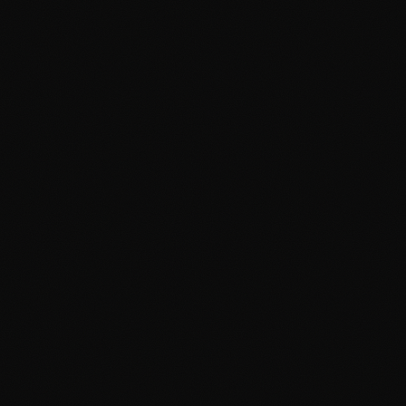
Libyassa tilaus
totuuskomissiolle
5.9.2011
Tuoreimpien Libyasta
kantautuneiden uutisten
mukaan Egypti ja nyt vihdoin
Venäjäkin ovat hyväksyneet
TNC:n (Transitional National
Council) eli kapi...
Politiikka
Syvä valtio