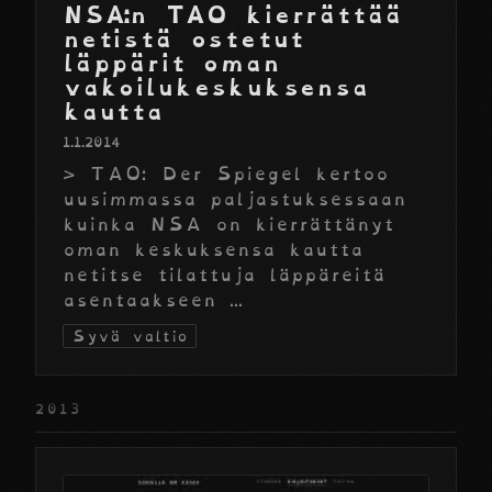
NSA:n TAO kierrättää
netistä ostetut
läppärit oman
vakoilukeskuksensa
kautta
1.1.2014
> TAO: Der Spiegel kertoo
uusimmassa paljastuksessaan
kuinka NSA on kierrättänyt
oman keskuksensa kautta
netitse tilattuja läppäreitä
asentaakseen ...
Syvä valtio
2013