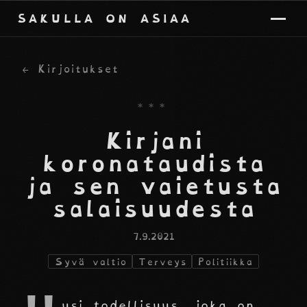
SAKULLA ON ASIAA
← Kirjoitukset
***
Kirjani
koronataudista
ja sen vaietusta
salaisuudesta
7.9.2021
Syvä valtio
Terveys
Politiikka
usi todellisuus, joka on