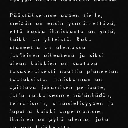
Päästäksemme uuden tielle,
meidän on ensin ymmärrettävä,
että koska ihmiskunta on yhtä,
kaikki on yhteistä. Koko
planeetta on olemassa
jok’ikisen oikeutena ja siksi
aivan kaikkien on saatava
tasaveroisesti nauttia planeetan
tuotoksista. Ihmiskunnan on
opittava jakamisen periaate,
jolla ratkaisemme nälänhädän,
terrorismin, vihamielisyyden ja
lopulta kaikki ongelmamme.
Ihminen on pyhä olento, joka
on osa kaikkeutta.