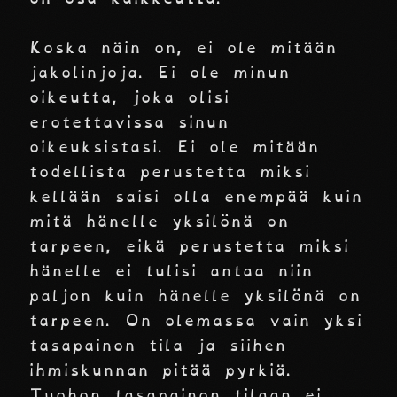
Koska näin on, ei ole mitään
jakolinjoja. Ei ole minun
oikeutta, joka olisi
erotettavissa sinun
oikeuksistasi. Ei ole mitään
todellista perustetta miksi
kellään saisi olla enempää kuin
mitä hänelle yksilönä on
tarpeen, eikä perustetta miksi
hänelle ei tulisi antaa niin
paljon kuin hänelle yksilönä on
tarpeen. On olemassa vain yksi
tasapainon tila ja siihen
ihmiskunnan pitää pyrkiä.
Tuohon tasapainon tilaan ei