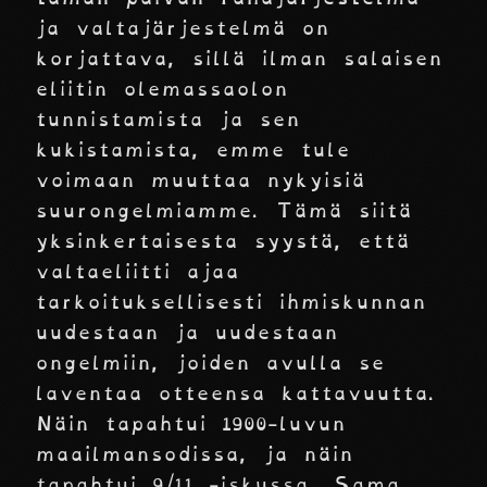
ja valtajärjestelmä on
korjattava, sillä ilman salaisen
eliitin olemassaolon
tunnistamista ja sen
kukistamista, emme tule
voimaan muuttaa nykyisiä
suurongelmiamme. Tämä siitä
yksinkertaisesta syystä, että
valtaeliitti ajaa
tarkoituksellisesti ihmiskunnan
uudestaan ja uudestaan
ongelmiin, joiden avulla se
laventaa otteensa kattavuutta.
Näin tapahtui 1900-luvun
maailmansodissa, ja näin
tapahtui 9/11 -iskussa. Sama