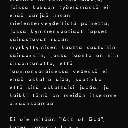
joissa kukaan työelämässä ei
enää pärjää ilman
mielenterveydellistä painetta,
jossa kymmenvuotiaat lapset
sairastuvat ruoan
myrkyttymisen kautta saatuihin
sairauksiin, jossa luonto on niin
pilaantunutta, että
luonnonvaraisessa vedessä ei
enää uskalla uida, saatikka
että sitä uskaltaisi juoda, ja
kaikki tämä on meidän itsemme
aikaansaamaa.
Ei ole mitään “Act of God”,
kuten common law -