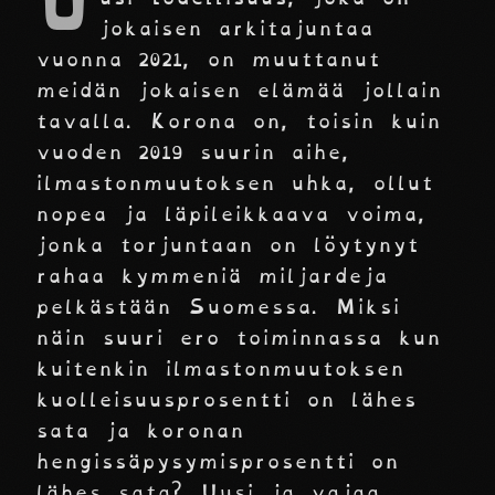
U
jokaisen arkitajuntaa
vuonna 2021, on muuttanut
meidän jokaisen elämää jollain
tavalla. Korona on, toisin kuin
vuoden 2019 suurin aihe,
ilmastonmuutoksen uhka, ollut
nopea ja läpileikkaava voima,
jonka torjuntaan on löytynyt
rahaa kymmeniä miljardeja
pelkästään Suomessa. Miksi
näin suuri ero toiminnassa kun
kuitenkin ilmastonmuutoksen
kuolleisuusprosentti on lähes
sata ja koronan
hengissäpysymisprosentti on
lähes sata? Uusi ja vajaa