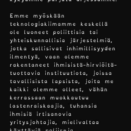
Emme myöskään
teknologiakiimamme keskellä
ole luoneet poliittisia tai
yhteiskunnallisia järjestelmiä,
jotka sallisivat inhimillisyyden
ilmentyä, vaan olemme
rakentaneet ihmisistä-hirviöitä-
tuottavia instituutiota, joissa
tavallisista lapsista, joita me
kaikki olemme olleet, vähän
kerrassaan muokkautuu
lastenraiskaajia, tuhansia
ihmisiä irtisanovia
yritysjohtajia, mielivaltaa
käyttäviä poliiseja,