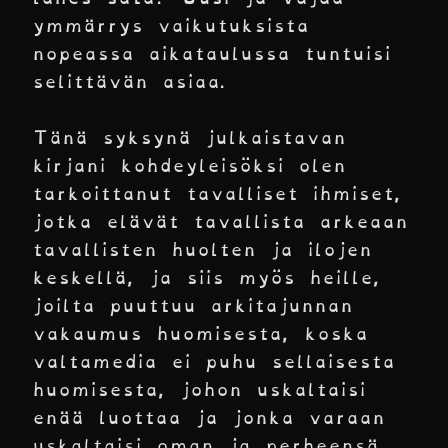
ymmärrys vaikutuksista
nopeassa aikataulussa tuntuisi
selittävän asiaa.
Tänä syksynä julkaistavan
kirjani kohdeyleisöksi olen
tarkoittanut tavalliset ihmiset,
jotka elävät tavallista arkeaan
tavallisten huolten ja ilojen
keskellä, ja siis myös heille,
joilta puuttuu arkitajunnan
vakaumus huomisesta, koska
valtamedia ei puhu sellaisesta
huomisesta, johon uskaltaisi
enää luottaa ja jonka varaan
uskaltaisi oman ja perheensä