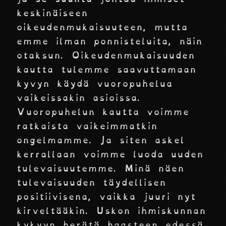
keskinäiseen
oikeudenmukaisuuteen, mutta
emme ilman ponnisteluita, näin
otaksun. Oikeudenmukaisuuden
kautta tulemme saavuttamaan
kyvyn käydä vuoropuhelua
vaikeissakin asioissa.
Vuoropuhelun kautta voimme
ratkaista vaikeimmatkin
ongelmamme. Ja siten askel
kerrallaan voimme luoda uuden
tulevaisuutemme. Minä näen
tulevaisuuden täydellisen
positiivisena, vaikka juuri nyt
kirveltääkin. Uskon ihmiskunnan
kykyyn herätä haasteen edessä.