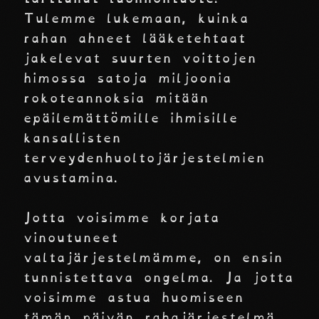
Tulemme lukemaan, kuinka
rahan ahneet lääketehtaat
jakelevat suurten voittojen
himossa satoja miljoonia
rokoteannoksia mitään
epäilemättömille ihmisille
kansallisten
terveydenhuoltojärjestelmien
avustamina.
Jotta voisimme korjata
vinoutuneet
valtajärjestelmämme, on ensin
tunnistettava ongelma. Ja jotta
voisimme astua huomiseen
tämän päivän rahajärjestelmä