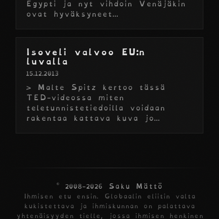
Egypti ja nyt vihdoin Venäjäkin
ovat hyväksyneet...
Isoveli valvoo EU:n
luvalla
15.12.2013
> Malte Spitz kertoo tässä
TED-videossa miten
teletunnistetiedoilla voidaan
rakentaa kattava kuva jo...
© 2008-2026 Saku Mättö
Ihmisen etu ensin. Globaalin eliitin valta
kukistettava ja ihmiskunnan on palattava
yhtenäisyyden tielle, jossa ihmisen henkinen