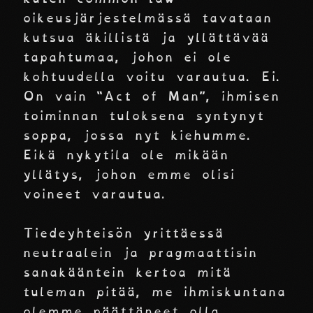
oikeusjärjestelmässä tavataan
kutsua äkillistä ja yllättävää
tapahtumaa, johon ei ole
kohtuudella voitu varautua. Ei.
On vain “Act of Man”, ihmisen
toiminnan tuloksena syntynyt
soppa, jossa nyt kiehumme.
Eikä nykytila ole mikään
yllätys, johon emme olisi
voineet varautua.
Tiedeyhteisön yrittäessä
neutraalein ja pragmaattisin
sanakääntein kertoa mitä
tuleman pitää, me ihmiskuntana
olemme päättäneet olla