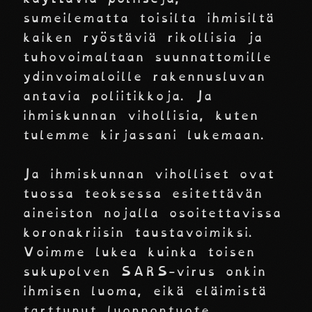
sumeilematta toisilta ihmisiltä
kaiken ryöstäviä rikollisia ja
tuhovoimaltaan suunnattomille
ydinvoimaloille rakennusluvan
antavia poliitikkoja. Ja
ihmiskunnan vihollisia, kuten
tulemme kirjassani lukemaan.
Ja ihmiskunnan viholliset ovat
tuossa teoksessa esitettävän
aineiston nojalla osoitettavissa
koronakriisin taustavoimiksi.
Voimme lukea kuinka toisen
sukupolven SARS-virus onkin
ihmisen luoma, eikä eläimistä
tarttunut luonnontuote.