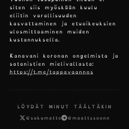
siten siis myöskään kuulu
eliitin varallisuuden
kasvattaminen ja etuoikeuksien
ulosmittaaminen muiden
kustannuksella.
Kanavani koronan ongelmista ja
satanistien mielivallasta:
https://t.me/tappavaannos
LÖYDÄT MINUT TÄÄLTÄKIN
@sakumatto
@maattssoonn