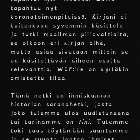
tapahtuu nyt
koronatoimenpiteissä. Kirjani ei
kuitenkaan syvemmin käsittele
ja tutki maailman piilovaltiaita,
se olkoon eri kirjan aihe,
mutta asiaa sivutaan milloin se
on käsiteltävän aiheen osalta
relevanttia. WEF:lle on kylläkin
omistettu tilaa.
Tämä hetki on ihmiskunnan
historian saranahetki, josta
joko tulemme ulos uudistuneena
tai tarinamme on
fini
. Tulemme
toki taas löytämään suuntamme
ja se suunta johtaa ihmiset