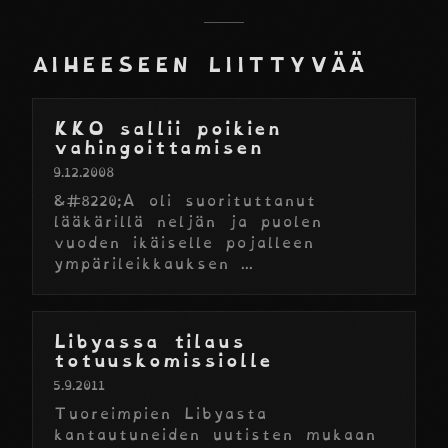
AIHEESEEN LIITTYVÄÄ
KKO sallii poikien
vahingoittamisen
9.12.2008
&#8220;A oli suorituttanut
lääkärillä neljän ja puolen
vuoden ikäiselle pojalleen
ympärileikkauksen ...
Libyassa tilaus
totuuskomissiolle
5.9.2011
Tuoreimpien Libyasta
kantautuneiden uutisten mukaan