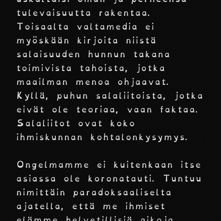
tulevaisuutta rakentaa.
Toisaalta valtamedia ei
myöskään kirjoita niistä
salaisuuden hunnun takana
toimivista tahoista, jotka
maailman menoa ohjaavat.
Kyllä, puhun salaliitoista, jotka
eivät ole teoriaa, vaan faktaa.
Salaliitot ovat koko
ihmiskunnan kohtalonkysymys.
Ongelmamme ei kuitenkaan itse
asiassa ole koronatauti. Tuntuu
nimittäin paradoksaaliselta
ajatella, että me ihmiset
elämme helvetillisiä aikoja,