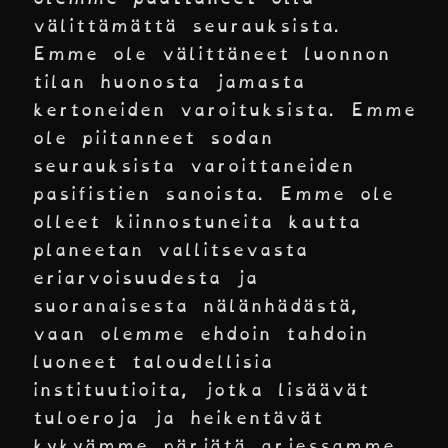
välittämättä seurauksista.
Emme ole välittäneet luonnon
tilan huonosta jamasta
kertoneiden varoituksista. Emme
ole piitanneet sodan
seurauksista varoittaneiden
pasifistien sanoista. Emme ole
olleet kiinnostuneita kautta
planeetan vallitsevasta
eriarvoisuudesta ja
suoranaisesta nälänhädästä,
vaan olemme ehdoin tahdoin
luoneet taloudellisia
instituutioita, jotka lisäävät
tuloeroja ja heikentävät
kykyämme pärjätä arjessamme.